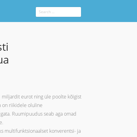
ti
ua
iljardit eurot ning üle poolte kõigist
on riikidele oluline
i lõigata. Ruumipuudus seab aga omad
e.
ks multifunktsionaalset konverentsi- ja