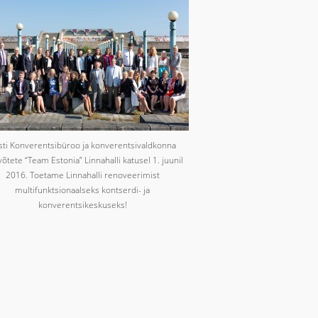
sti Konverentsibüroo ja konverentsivaldkonna
võtete “Team Estonia” Linnahalli katusel 1. juunil
2016. Toetame Linnahalli renoveerimist
multifunktsionaalseks kontserdi- ja
konverentsikeskuseks!