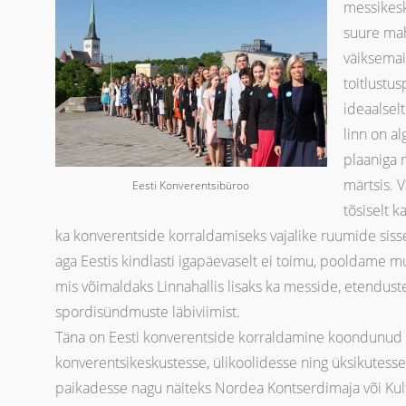
messikesku
suure mah
väiksemai
toitlustus
ideaalselt
linn on a
plaaniga 
märtsis. 
Eesti Konverentsibüroo
tõsiselt k
ka konverentside korraldamiseks vajalike ruumide siss
aga Eestis kindlasti igapäevaselt ei toimu, pooldame mu
mis võimaldaks Linnahallis lisaks ka messide, etenduste,
spordisündmuste läbiviimist.
Täna on Eesti konverentside korraldamine koondunud 
konverentsikeskustesse, ülikoolidesse ning üksikutesse
paikadesse nagu näiteks Nordea Kontserdimaja või Kul