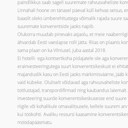
paindlikkus saab sageli suuremate rahvusvaheliste konv
Linnahali hoone on tänasel päeval küll kehvas seisus, e
baasilt oleks ümberehitustega võimalik rajada suure sa
suuremate konverentside jaoks napib.
Olukorra muudab pinevaks asjaolu, et meie naaberriig
ähvardab Eesti vaeslapse rolli jätta. Riias on plaanis k
sama plaan on ka Vilniusel, juba aastal 2018.
Ei hotelli- ega kontsertkoha pidajatele ole aga konveren
erainvesteeringutega suurt konverentsikeskust ei ehitat
majanduslik kasu on Eesti jaoks märkimisväärne, jääb 
vaid kübeke. Oluliselt võidavad aga rahvusvaheliste kon
toitlustajad, transpordifirmad ning kaubandus laiemalt. 
investeering suurde konverentsikeskusesse end suure tõ
riigile või kohalikule omavalitsusele, kellele suurem a
kui töökohti. Avaliku ressursi kaasamine konverentsike
möödapääsmatu.