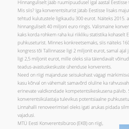
Hinnanguliselt jääb ruumipuudusel igal aastal Eestiss
Mis siis? Iga konverentsiturist jätab Eestisse lisaks maj
tehtud kulutustele ligikaudu 300 eurot. Näiteks 2015. aas
hinnanguliselt 40 miljoni euro ringis. Välismaine konvere
kaks korda rohkem raha kui riikliku statistika kohaselt 
puhkuseturist. Minnes konkreetsemaks, siis näiteks 1
kongress tõi Tallinnasse ligi 2 miljonit eurot, samal aj
ligi 2,5 miljonit eurot, mille oleks siia täiendavalt võ
teadus-avastuskeskuste ühenduse konverents.
Need on riigi majanduse seisukohast vägagi märkimis
kasu kõrval on vähemalt samavõrd oluline ka rahvusvah
erinevate valdkondade kompetentsikeskusena pälvib. S
konverentsikülastaja tulevikus potentsiaalne puhkusetur
Linnahalli renoveerimisel oleks igati arukas pidada sil
vajadusi.
MTÜ Eesti Konverentsibüroo (EKB) on riigi,