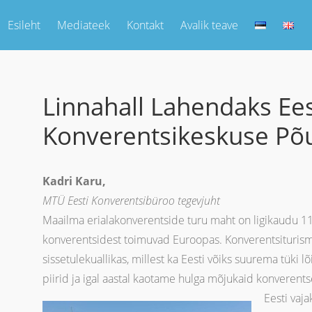
Esileht
Mediateek
Kontakt
Avalik teave
Linnahall Lahendaks Ees
Konverentsikeskuse Põ
Kadri Karu,
MTÜ Eesti Konverentsibüroo tegevjuht
Maailma erialakonverentside turu maht on ligikaudu 11 m
konverentsidest toimuvad Euroopas. Konverentsiturism 
sissetulekuallikas, millest ka Eesti võiks suurema tük
piirid ja igal aastal kaotame hulga mõjukaid konverents
Eesti vaja