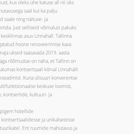
st, kus oleks ühe katuse all nii üks
utavusega saal kui ka palju
d saale ning näituse- ja
pinda. Just selliseid võimalusi pakuks
 kesklinnas asuv Linnahall. Tallinna
lgatatud hoone renoveerimise kava
maja uksed taasavada 2019. aasta
Väga rõõmustav on näha, et Tallinn on
aalumas kontsertsaali kõrval Linnahalli
eseadmist. Kuna ülisuuri konverentse
ltifunktsionaalse keskuse loomist,
 kontsertide, kultuuri- ja
pigem hotellide
 kontsertsaalidesse ja unikalsetesse
tuurikatel. Ent ruumide mahutavus ja