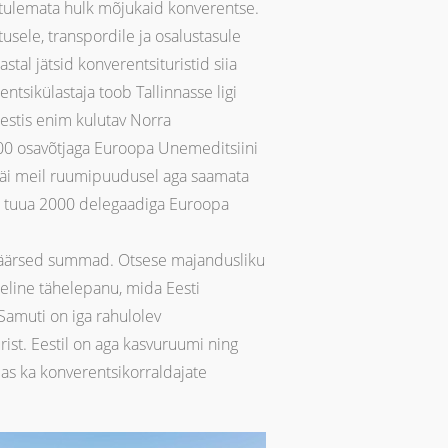
e tulemata hulk mõjukaid konverentse.
utusele, transpordile ja osalustasule
tal jätsid konverentsituristid siia
ntsikülastaja toob Tallinnasse ligi
Eestis enim kulutav Norra
600 osavõtjaga Euroopa Unemeditsiini
al jäi meil ruumipuudusel aga saamata
inud tuua 2000 delegaadiga Euroopa
väärsed summad. Otsese majandusliku
eline tähelepanu, mida Eesti
amuti on iga rahulolev
ist. Eestil on aga kasvuruumi ning
mas ka konverentsikorraldajate