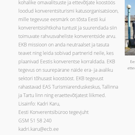
kohalike omavalitsuste ja ettevõtjate koostöös
loodud konverentsiturismi katusorganisatsioon,
mille tegevuse eesmärk on tõsta Eesti kui
konverentsisihtkoha tuntust ja suurendada siin
toimuvate rahvusvaheliste konverentside arvu.
EKB missioon on anda neutraalset ja tasuta
teavet ning leida sobivad partnerid neile, kes
plaanivad Eestis konverentse korraldada. EKB
Ee
ette
tegevus on suurepärane näide era- ja avaliku
sektori tõhusast koostööst. EKB tegevust
rahastavad EAS Turismiarenduskeskus, Tallinna
ja Tartu linn ning eraettevõtjatest liikmed.
Lisainfo: Kadri Karu,
Eesti Konverentsibüroo tegevjuht
GSM 51 58 240
kadri.karu@ecb.ee